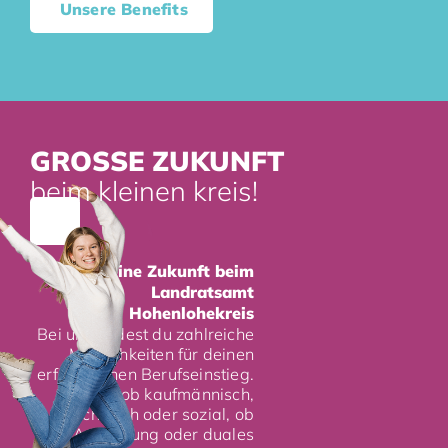
Unsere Benefits
GROSSE ZUKUNFT
beim kleinen kreis!
Deine Zukunft beim
Landratsamt
Hohenlohekreis
Bei uns findest du zahlreiche
Möglichkeiten für deinen
erfolgreichen Berufseinstieg.
Egal ob kaufmännisch,
technisch oder sozial, ob
Ausbildung oder duales